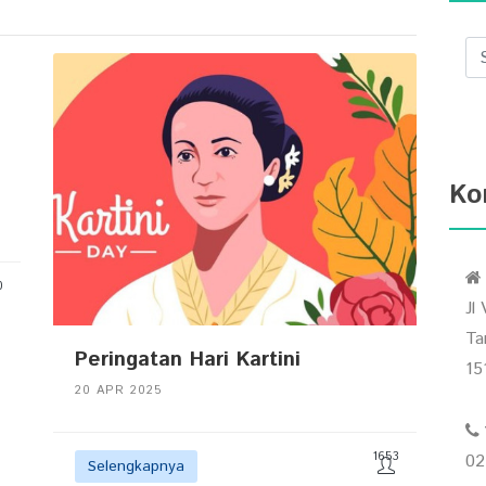
Ko
0
Jl
Ta
Peringatan Hari Kartini
15
20 APR 2025
1653
02
Selengkapnya