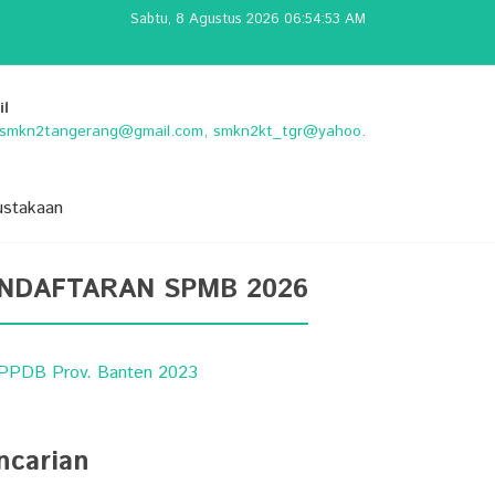
Sabtu, 8 Agustus 2026 06:54:53 AM
il
o.smkn2tangerang@gmail.com, smkn2kt_tgr@yahoo.
ustakaan
NDAFTARAN SPMB 2026
ncarian