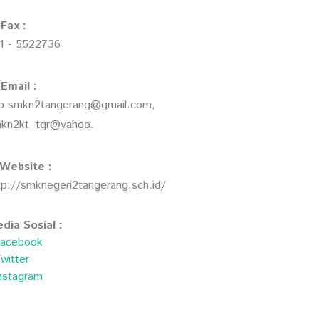
Fax :
1 - 5522736
Email :
fo.smkn2tangerang@gmail.com,
kn2kt_tgr@yahoo.
Website :
tp://smknegeri2tangerang.sch.id/
dia Sosial :
acebook
witter
nstagram