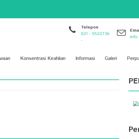
dikan...
arang...
 Siswa: Lebih dari Sekada...
BARU) PROVINSI BANTEN TAHUN 20...
Telepon
Ema
021 - 5522736
inf
-
swaan
Konsentrasi Keahlian
Informasi
Galeri
Perp
PE
Pe