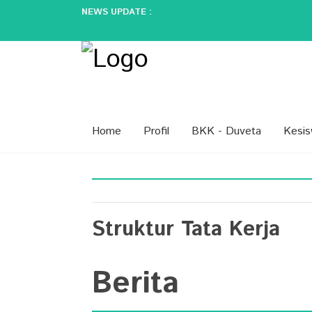
NEWS UPDATE :
E-Learning dan Manfaatnya Pada Pendi
5 Perbedaan Guru Jaman Dulu dan Sek
Peran Guru dalam Membentuk Karakter
SPMB (SISTEM PENERIMAAN MURID 
Peringatan Hari Kartini...
Home
Profil
BKK - Duveta
Kesi
Struktur Tata Kerja
Berita