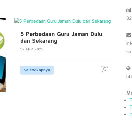
02
5 Perbedaan Guru Jaman Dulu
dan Sekarang
in
15 APR 2025
sm
1369
Selengkapnya
ht
Me
F
T
I