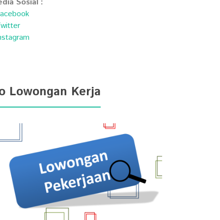
dia Sosial :
acebook
witter
nstagram
fo Lowongan Kerja