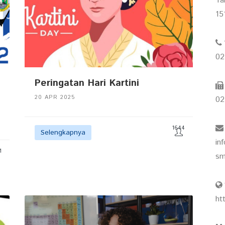
Ta
15
02
Peringatan Hari Kartini
20 APR 2025
02
1644
Selengkapnya
in
1
sm
ht