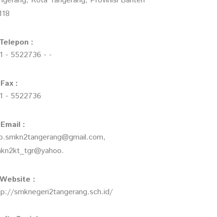
ngerang, Kota Tangerang, Provinisi Banten
118
Telepon :
1 - 5522736 - -
Fax :
1 - 5522736
Email :
fo.smkn2tangerang@gmail.com,
kn2kt_tgr@yahoo.
Website :
tp://smknegeri2tangerang.sch.id/