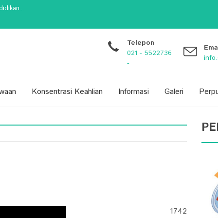
dikan...
arang...
 Siswa: Lebih dari Sekada...
BARU) PROVINSI BANTEN TAHUN 20...
Telepon
Ema
021 - 5522736
inf
-
swaan
Konsentrasi Keahlian
Informasi
Galeri
Perp
PE
1742