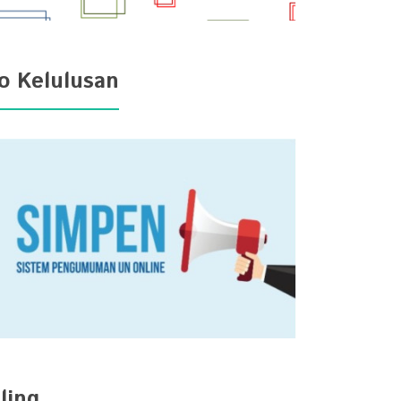
fo Kelulusan
ling