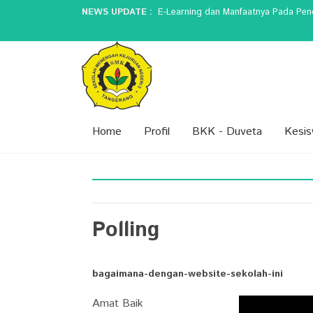
NEWS UPDATE :
E-Learning dan Manfaatnya Pada Pendi
5 Perbedaan Guru Jaman Dulu dan Sek
Peran Guru dalam Membentuk Karakter
SPMB (SISTEM PENERIMAAN MURID 
Peringatan Hari Kartini...
Home
Profil
BKK - Duveta
Kesi
Polling
bagaimana-dengan-website-sekolah-ini
Amat Baik