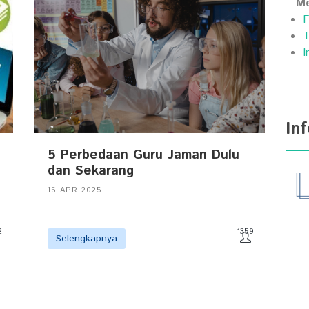
Me
F
T
I
In
5 Perbedaan Guru Jaman Dulu
dan Sekarang
15 APR 2025
2
1359
Selengkapnya