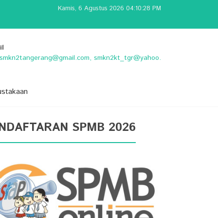
Kamis, 6 Agustus 2026 04:10:29 PM
il
o.smkn2tangerang@gmail.com, smkn2kt_tgr@yahoo.
ustakaan
NDAFTARAN SPMB 2026