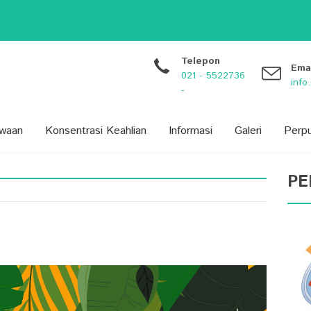
dikan...
arang...
 Siswa: Lebih dari Sekada...
Telepon
BARU) PROVINSI BANTEN TAHUN 20...
Ema
021 - 5522736
inf
-
swaan
Konsentrasi Keahlian
Informasi
Galeri
Perp
PE