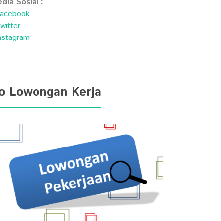
dia Sosial :
acebook
witter
nstagram
fo Lowongan Kerja