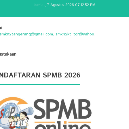
Jum'at, 7 Agustus 2026 07:12:53 PM
il
o.smkn2tangerang@gmail.com, smkn2kt_tgr@yahoo.
ustakaan
NDAFTARAN SPMB 2026