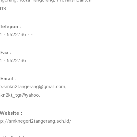
ngerang, Kota Tangerang, Provinisi Banten
118
Telepon :
1 - 5522736 - -
Fax :
1 - 5522736
Email :
fo.smkn2tangerang@gmail.com,
kn2kt_tgr@yahoo.
Website :
tp://smknegeri2tangerang.sch.id/