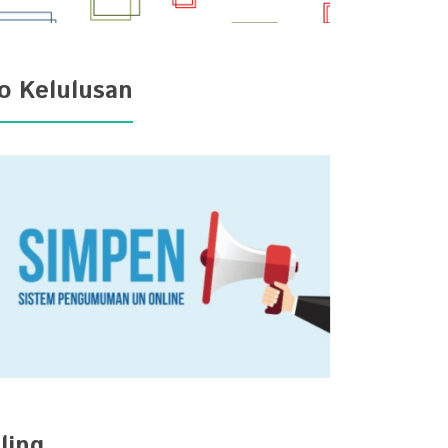
fo Kelulusan
ling