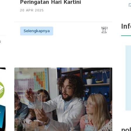
Peringatan Hari Kartini
20 APR 2025
In
1651
Selengkapnya
6
pol