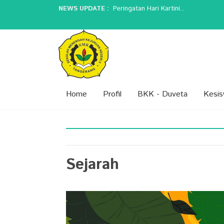
NEWS UPDATE :
E-Learning dan Manfaatnya Pada Pendi
5 Perbedaan Guru Jaman Dulu dan Sek
Peran Guru dalam Membentuk Karakter
SPMB (SISTEM PENERIMAAN MURID 
Peringatan Hari Kartini...
Home
Profil
BKK - Duveta
Kesi
Sejarah