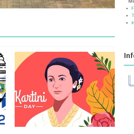
Me
F
T
I
In