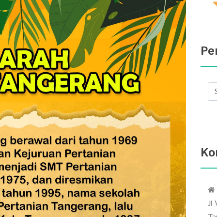
Pe
Ko
Jl