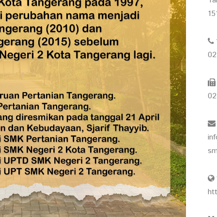
Ta
15
02
02
in
sm
ht