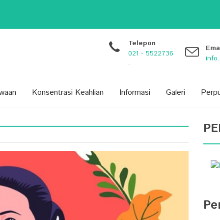
dikan...
arang...
 Siswa: Lebih dari Sekada...
BARU) PROVINSI BANTEN TAHUN 20...
Telepon
Ema
021 - 5522736
inf
-
swaan
Konsentrasi Keahlian
Informasi
Galeri
Perp
PE
Pe