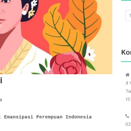
Ko
i
Jl
Ta
15
i
t Emansipasi Perempuan Indonesia
02