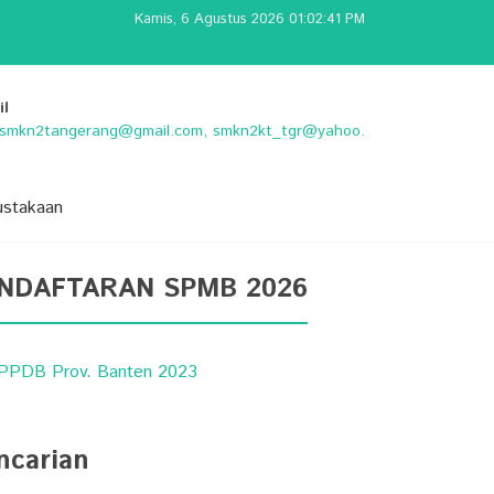
Kamis, 6 Agustus 2026 01:02:42 PM
il
o.smkn2tangerang@gmail.com, smkn2kt_tgr@yahoo.
ustakaan
NDAFTARAN SPMB 2026
ncarian