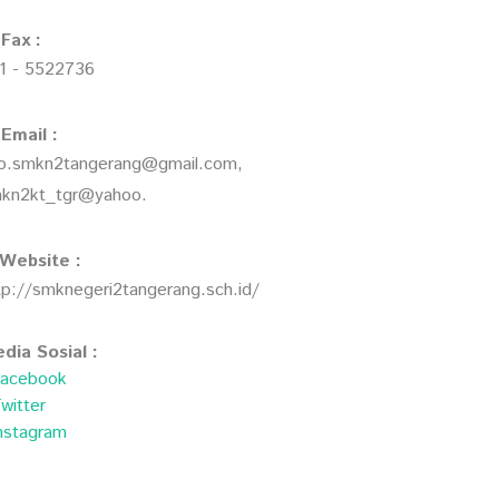
Fax :
1 - 5522736
Email :
fo.smkn2tangerang@gmail.com,
kn2kt_tgr@yahoo.
Website :
tp://smknegeri2tangerang.sch.id/
dia Sosial :
acebook
witter
nstagram