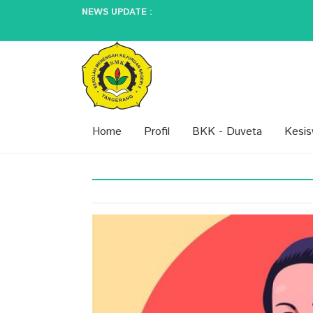
NEWS UPDATE :
E-Learning dan Manfaatnya Pada Pendi
5 Perbedaan Guru Jaman Dulu dan Sek
Peran Guru dalam Membentuk Karakter
SPMB (SISTEM PENERIMAAN MURID 
Peringatan Hari Kartini...
Home
Profil
BKK - Duveta
Kesi