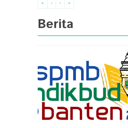
«
‹
›
»
Berita