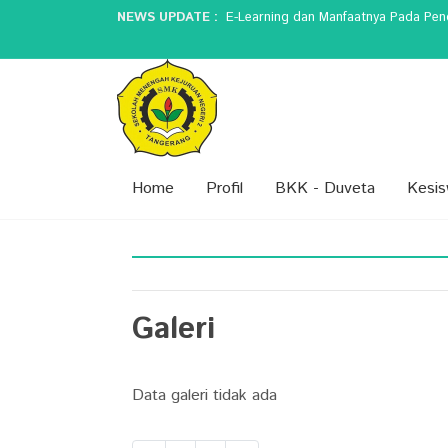
NEWS UPDATE :
E-Learning dan Manfaatnya Pada Pendi
5 Perbedaan Guru Jaman Dulu dan Sek
Peran Guru dalam Membentuk Karakter
SPMB (SISTEM PENERIMAAN MURID 
Peringatan Hari Kartini...
Home
Profil
BKK - Duveta
Kesi
Galeri
Data galeri tidak ada