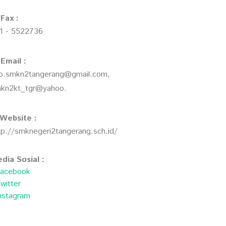
Fax :
1 - 5522736
Email :
fo.smkn2tangerang@gmail.com,
kn2kt_tgr@yahoo.
Website :
tp://smknegeri2tangerang.sch.id/
dia Sosial :
acebook
witter
nstagram