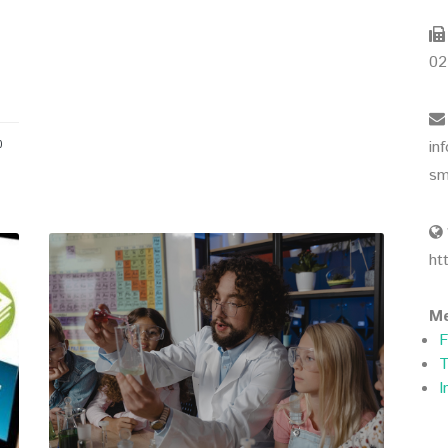
02
in
0
sm
ht
Me
F
T
I