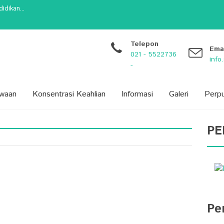
dikan...
arang...
 Siswa: Lebih dari Sekada...
BARU) PROVINSI BANTEN TAHUN 20...
Telepon
Ema
021 - 5522736
inf
-
swaan
Konsentrasi Keahlian
Informasi
Galeri
Perp
PE
Pe