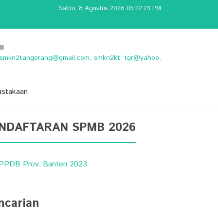
Sabtu, 8 Agustus 2026 05:22:23 PM
il
o.smkn2tangerang@gmail.com, smkn2kt_tgr@yahoo.
ustakaan
NDAFTARAN SPMB 2026
ncarian